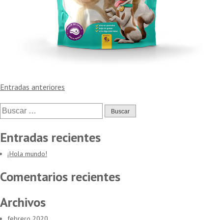
Navegación
Entradas anteriores
de
Buscar:
entradas
Entradas recientes
¡Hola mundo!
Comentarios recientes
Archivos
febrero 2020