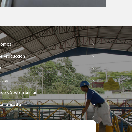
Somos
e Producción
s
ctos
o y Sostenibilidad
ertificada
de Privacidad