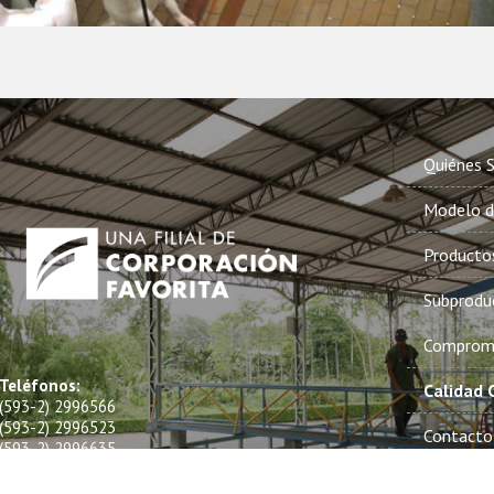
Quiénes 
Modelo d
Producto
Subprodu
Compromis
Teléfonos:
Calidad C
(593-2) 2996566
(593-2) 2996523
Contacto
(593-2) 2996635
Política 