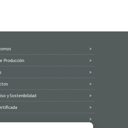
Somos
e Producción
s
ctos
o y Sostenibilidad
ertificada