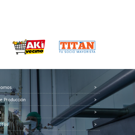
Somos
e Producción
s
ctos