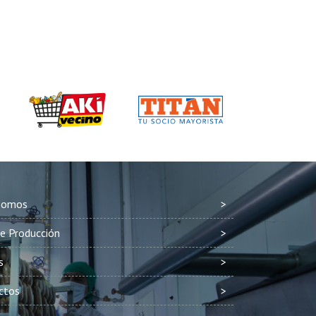
Somos
e Producción
s
ctos