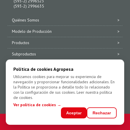
(593-2) 2996523
(593-2) 2996635
Quiénes Somos
Modelo de Producción
Productos
Subproductos
Compromiso y Sostenibilidad
Política de cookies Agropesa
Utilizamos cookies para mejorar su experiencia de
Calidad Certificada
navegación y proporcionar funcionalidades adicionales. En
la Política se proporciona a detalle todo lo relacionado
Contacto
con la configuración de sus cookies. Leer nuestra política
de cookies.
Política de Privacidad
Ver política de cookies →
Aceptar
Rechazar
2026® Todos los derechos reservados. Agropesa S.A.