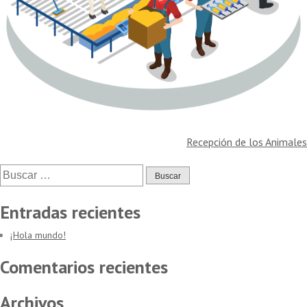
Navegación
Recepción de los Animales
de
Buscar:
entradas
Entradas recientes
¡Hola mundo!
Comentarios recientes
Archivos